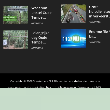
Grote
Wederom
hulpdiensto
uitstel Oude
in verkeerstu
Tempel...
18/06/2026
06/08/2026
Enorme file 
Belangrijke
bij...
dag Oude
Tempel...
16/06/2026
05/08/2026
Copyright © 2009 Soesterberg.NU Alle rechten voorbehouden. Website
development and exploitation by -
HUN Management Consultancy | MO