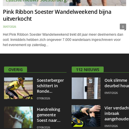
Pink Ribbon Soester Wandelweekend bijna
uitverkocht
0
30/07/2026
Het Pink Ribbon Soester Wandelweekend trekt dit jaar meer deelnemers dan
ooit. Inmiddels hebben zich ongeveer 7.000 wandelaars ingeschreven voor
het evenement op zaterdag...
OVERIG
112 NIEUWS
Soesterberger
Ook slimme
schittert in
deurbel houd
Ronde...
09/07/2026
07/08/2026
Vier verdach
Handreiking
inbraak
gemeente
aangehouden
Soest naar...
09/07/2026
07/08/2026